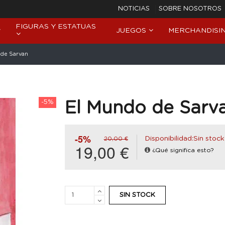
NOTICIAS
SOBRE NOSOTROS
FIGURAS Y ESTATUAS
JUEGOS
MERCHANDISI
de Sarvan
-5%
El Mundo de Sarv
-5%
Disponibilidad:Sin stock
20,00 €
19,00 €
¿Qué significa esto?
SIN STOCK