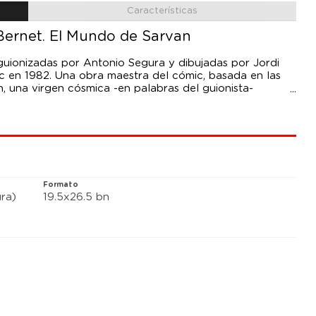
Características
Bernet. El Mundo de Sarvan
 guionizadas por Antonio Segura y dibujadas por Jordi
oc en 1982. Una obra maestra del cómic, basada en las
n, una virgen cósmica -en palabras del guionista-
ravillas: "Rompes el espejo, saltas al vacío y resulta
a existencia como seres humanos, se reduce a una
rrealista donde muy pocos de nosotros, meras piezas,
hacia un fin que desconocemos por unos dedos
xtras inéditos, escritos por Segura y dibujados por
buloso universo de ficción.
Formato
ra)
19.5x26.5 bn