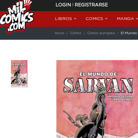
|
LOGIN
REGISTRARSE
LIBROS
COMICS
MANGA
Inicio
Cómic
Cómic europeo
El Mundo 