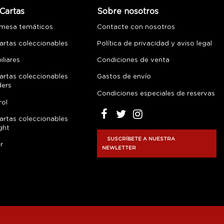
Cartas
Sobre nosotros
 mesa temáticos
Contacte con nosotros
artas coleccionables
Política de privacidad y aviso legal
liares
Condiciones de venta
artas coleccionables
Gastos de envío
ders
Condiciones especiales de reservas
rol
artas coleccionables
ght
SUSCRÍBETE A NUESTRA
r
NEWLETTER