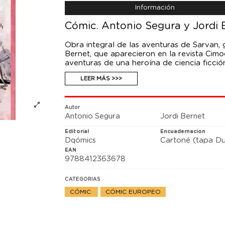
Información
Cómic. Antonio Segura y Jordi 
Obra integral de las aventuras de Sarvan,
Bernet, que aparecieron en la revista Cim
aventuras de una heroína de ciencia ficció
cargada de sensualidad en el país de las ma
LEER MÁS >>>
francamente divertido. El universo, nuestr
partida de ajedrez intemporal, onírica, su
aceptamos que somos movidos y guiados 
invisibles". Esta edición cuenta con unos e
Autor
Antonio Segura
Jordi Bernet
Bernet, donde se cuenta el inicio de ese fa
Editorial
Encuadernacion
Dqómics
Cartoné (tapa Du
EAN
9788412363678
CATEGORIAS
CÓMIC
CÓMIC EUROPEO