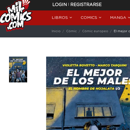
|
LOGIN
REGISTRARSE
LIBROS
COMICS
MANGA
Inicio
Cómic
Cómic europeo
El mejor 