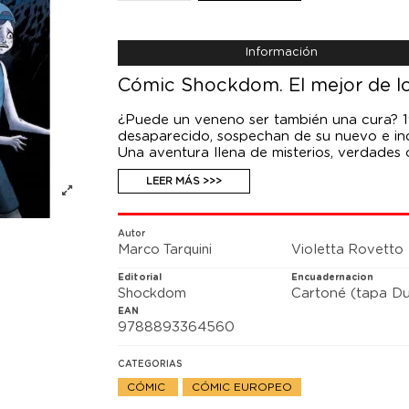
Información
Cómic Shockdom. El mejor de lo
¿Puede un veneno ser también una cura? 19
desaparecido, sospechan de su nuevo e inq
Una aventura llena de misterios, verdades o
enfrentarse al mejor de los males.
LEER MÁS >>>
Autor
Marco Tarquini
Violetta Rovetto
Editorial
Encuadernacion
Shockdom
Cartoné (tapa Du
EAN
9788893364560
CATEGORIAS
CÓMIC
CÓMIC EUROPEO