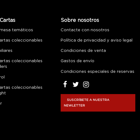
Cartas
Sobre nosotros
 mesa temáticos
Contacte con nosotros
artas coleccionables
Política de privacidad y aviso legal
liares
Condiciones de venta
artas coleccionables
Gastos de envío
ders
Condiciones especiales de reservas
rol
artas coleccionables
ght
SUSCRÍBETE A NUESTRA
r
NEWLETTER