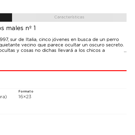
Características
s males nº 1
97, sur de Italia, cinco jóvenes en busca de un perro
uietante vecino que parece ocultar un oscuro secreto.
cultas y cosas no dichas llevará a los chicos a
Formato
ra)
16×23