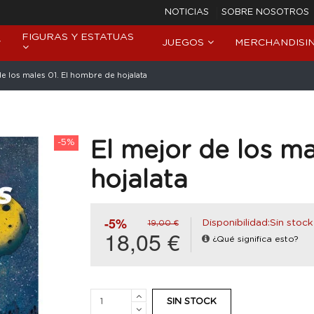
NOTICIAS
SOBRE NOSOTROS
FIGURAS Y ESTATUAS
JUEGOS
MERCHANDISI
de los males 01. El hombre de hojalata
-5%
El mejor de los ma
hojalata
-5%
Disponibilidad:Sin stock
19,00 €
18,05 €
¿Qué significa esto?
SIN STOCK