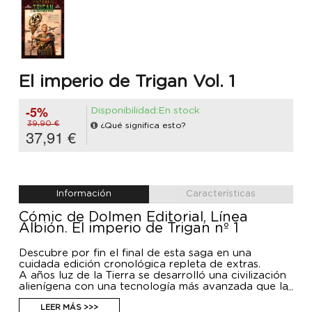
El imperio de Trigan Vol. 1
-5%
Disponibilidad:En stock
39,90 €
¿Qué significa esto?
37,91 €
Información
Características
Cómic de Dolmen Editorial, Línea
Albión. El imperio de Trigan nº 1
Descubre por fin el final de esta saga en una
cuidada edición cronológica repleta de extras.
A años luz de la Tierra se desarrolló una civilización
alienígena con una tecnología más avanzada que la
nuestra. Dividida en pequeñas tribus, hubo un
hombre llamado Trigo que las unió y las llevó más
LEER MÁS >>>