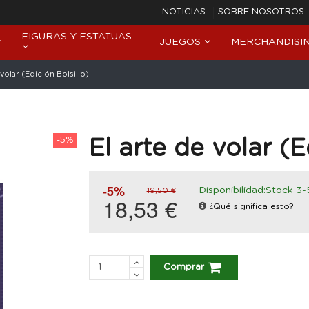
NOTICIAS
SOBRE NOSOTROS
FIGURAS Y ESTATUAS
JUEGOS
MERCHANDISI
 volar (Edición Bolsillo)
-5%
El arte de volar (E
-5%
Disponibilidad:Stock 3-
19,50 €
18,53 €
¿Qué significa esto?
Comprar