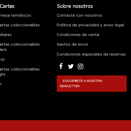
Cartas
Sobre nosotros
 mesa temáticos
Contacte con nosotros
artas coleccionables
Política de privacidad y aviso legal
liares
Condiciones de venta
artas coleccionables
Gastos de envío
ders
Condiciones especiales de reservas
rol
artas coleccionables
ght
SUSCRÍBETE A NUESTRA
r
NEWLETTER