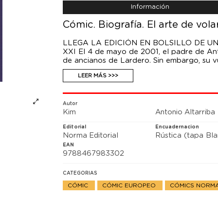
Información
Cómic. Biografía. El arte de vola
LLEGA LA EDICIÓN EN BOLSILLO DE U
XXI El 4 de mayo de 2001, el padre de Anto
de ancianos de Lardero. Sin embargo, su 
luchador, Altarriba padre pasó su vida apr
LEER MÁS >>>
trincheras de la lucha antifranquista, la Fr
desplegó sus alas frente a los vientos del s
historia y construye una de las mejores cr
primera vez en 2009 y ganadora del Premi
Autor
Kim
Antonio Altarriba
los grandes hitos de la historia de nuestr
celebradas novelas gráficas del siglo XXI,
Editorial
Encuadernacion
emocionado a lectores y críticos de todo 
Norma Editorial
Rústica (tapa Bl
EAN
9788467983302
CATEGORIAS
CÓMIC
CÓMIC EUROPEO
CÓMICS NORMA