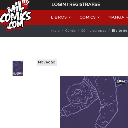
|
LOGIN
REGISTRARSE
LIBROS
COMICS
MANGA
Inicio
Cómic
Cómic europeo
El arte de
Novedad