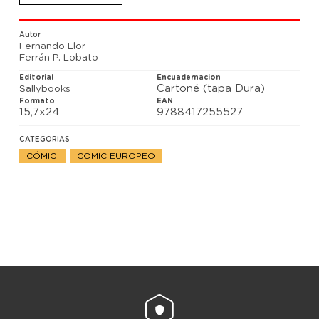
invoca a Arioch, príncipe del Infierno, y trata de
vincularlo a una espada para someterlo a sus
deseos...
Autor
Fernando Llor
Ferrán P. Lobato
Editorial
Encuadernacion
Cartoné (tapa Dura)
Sallybooks
Formato
EAN
15,7x24
9788417255527
CATEGORIAS
CÓMIC
CÓMIC EUROPEO