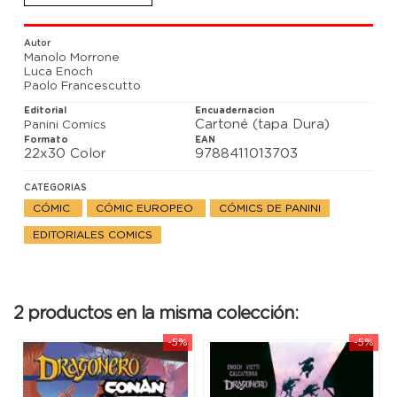
Autor
Manolo Morrone
Luca Enoch
Paolo Francescutto
Editorial
Encuadernacion
Cartoné (tapa Dura)
Panini Comics
Formato
EAN
22x30 Color
9788411013703
CATEGORIAS
CÓMIC
CÓMIC EUROPEO
CÓMICS DE PANINI
EDITORIALES COMICS
2 productos en la misma colección:
-5%
-5%