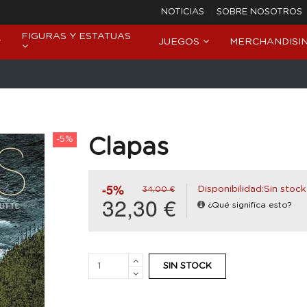
NOTICIAS
SOBRE NOSOTROS
FIGURAS Y ESTATUAS
JUEGOS
MERCHANDISI
-5%
Clapas
-5%
Disponibilidad:Sin stock
34,00 €
32,30 €
¿Qué significa esto?
SIN STOCK