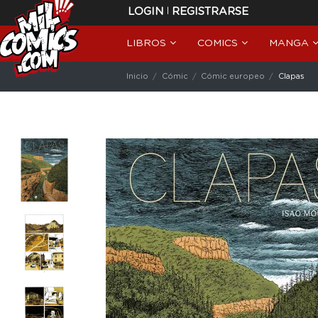
|
LOGIN
REGISTRARSE
LIBROS
COMICS
MANGA
Inicio
Cómic
Cómic europeo
Clapas