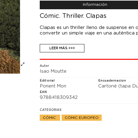
Información
Cómic. Thriller. Clapas
Clapas es un thriller lleno de suspense en
convertir un simple viaje en una auténtica p
Un joven visita en la campiña de Drôme a
LEER MÁS >>>
pocos kilómetros de su destino, su coche 
Claps, un pueblo rural donde un veraneante
carretera de montaña, pronto se encuentra
los pasajeros de un autobús. Todos optan 
Autor
Isao Moutte
cruce, son ayudados por dos hombres sile
quienes les ofrecen que pasen la noche en 
Editorial
Encuadernacion
Ponent Mon
Cartoné (tapa Du
EAN
9788418309342
CATEGORIAS
CÓMIC
CÓMIC EUROPEO