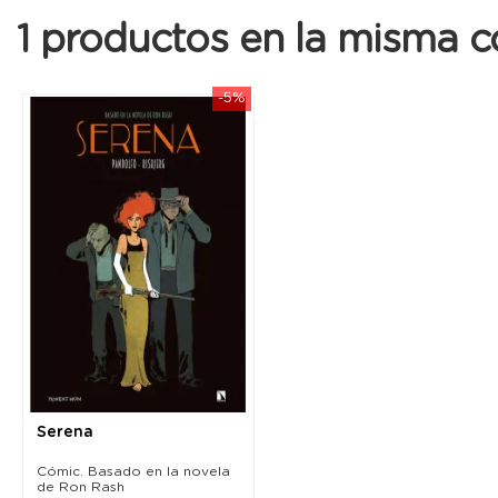
1 productos en la misma c
-5%
Serena
Cómic. Basado en la novela
de Ron Rash