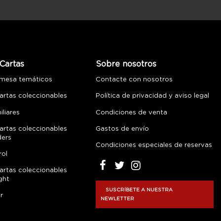
Cartas
Sobre nosotros
 mesa temáticos
Contacte con nosotros
artas coleccionables
Política de privacidad y aviso legal
liares
Condiciones de venta
artas coleccionables
Gastos de envío
ders
Condiciones especiales de reservas
rol
artas coleccionables
ght
SUSCRÍBETE A NUESTRA
r
NEWLETTER