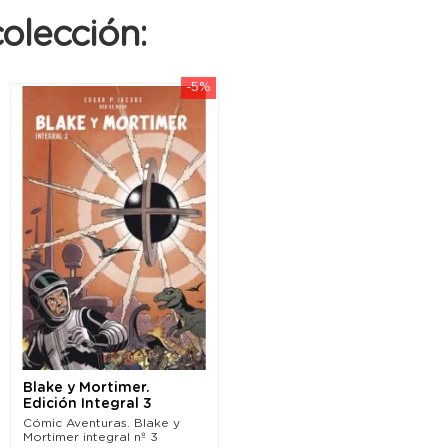
olección:
-5%
Blake y Mortimer.
Edición Integral 3
Cómic Aventuras. Blake y
Mortimer integral nº 3