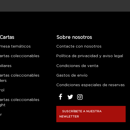
Cartas
Sobre nosotros
 mesa temáticos
Contacte con nosotros
artas coleccionables
Política de privacidad y aviso legal
liares
Condiciones de venta
artas coleccionables
Gastos de envío
ders
Condiciones especiales de reservas
rol
artas coleccionables
ght
SUSCRÍBETE A NUESTRA
r
NEWLETTER