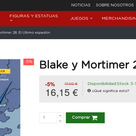
NOTICIAS
SOBRE NOSOTROS
FIGURAS Y ESTATUAS
JUEGOS
MERCHANDISI
ortimer 28. El Último espadón
-5%
Blake y Mortimer 
-5%
Disponibilidad:Stock 3-
17,00 €
16,15 €
¿Qué significa esto?
Comprar