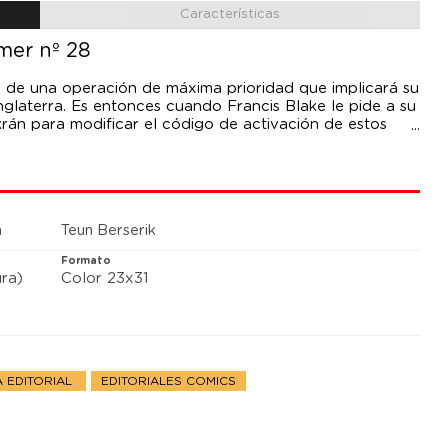
Características
mer nº 28
 de una operación de máxima prioridad que implicará su
nglaterra. Es entonces cuando Francis Blake le pide a su
rán para modificar el código de activación de estos
e hacerse cargo de la dirección del MI5, debe partir
l IRA está preparando un gran complot contra Inglaterra
cio de Buckingham. Jean van Hamme retoma las
 secuela de la mítica trilogía El secreto del Espadón. En
le acompañan los artistas de El valle de los inmortales,
n
Teun Berserik
Formato
ra)
Color 23x31
 EDITORIAL
EDITORIALES COMICS