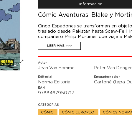
Información
Cómic Aventuras. Blake y Morti
Cinco Espadones se transforman en objeto
traslado desde Pakistán hasta Scaw-Fell, I
compañero Philip Mortimer que viaje a Mak
aviones. Mientras tanto Blake, que acaba d
LEER MÁS >>>
hacia Úlster: según uno de sus agentes, e
y su obje tivo es nada menos que el Pala
aventuras de Blake y Mortimer e imagina la
este vibrante homenaje a Edgard P. Jacobs 
Autor
Jean Van Hamme
Peter Van Donge
Berserik y van Dongen
Editorial
Encuadernacion
Norma Editorial
Cartoné (tapa Du
EAN
9788467950717
CATEGORIAS
CÓMIC
CÓMIC EUROPEO
CÓMICS NORMA