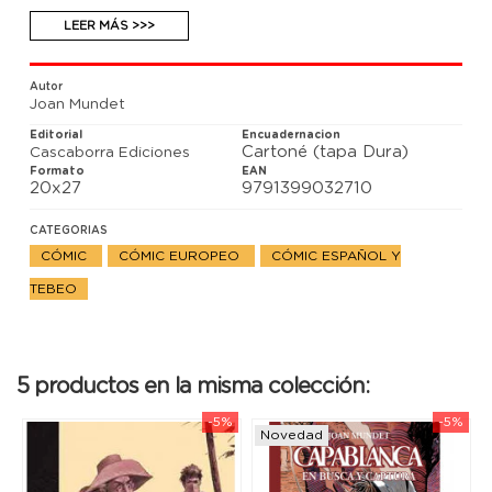
proporciona algunas monedas.Hace amistad con
algunos bandoleros.
LEER MÁS >>>
Al mismo tiempo, Tapaboques, un condenado que
está en la misma prisión, recibe el encargo de
Autor
acabar con Joan Muntada.
Joan Mundet
Editorial
Encuadernacion
Cartoné (tapa Dura)
Cascaborra Ediciones
Formato
EAN
20x27
9791399032710
CATEGORIAS
CÓMIC
CÓMIC EUROPEO
CÓMIC ESPAÑOL Y
TEBEO
5 productos en la misma colección:
-5%
-5%
Novedad