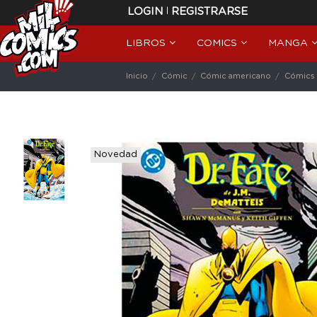
|
LOGIN
REGISTRARSE
LIBROS
COMICS
MANGA
Inicio
Cómic
Cómic americano
Cómics
Novedad