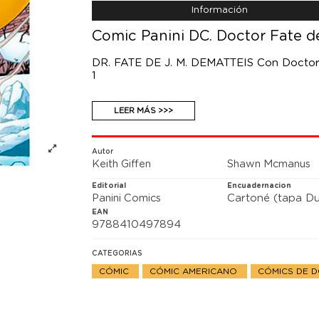
Información
Comic Panini DC. Doctor Fate d
DR. FATE DE J. M. DEMATTEIS Con Doctor F
1
A finales de los ochenta, el legendario J.
LEER MÁS >>>
caos, el orden y la familia. Kent Nelson, el
personas se presentan para sustituirle. Eri
nuevo Doctor Fate. Por J. M. DeMatteis, 
Autor
Keith Giffen
Shawn Mcmanus
Editorial
Encuadernacion
Panini Comics
Cartoné (tapa Du
EAN
9788410497894
CATEGORIAS
CÓMIC
CÓMIC AMERICANO
CÓMICS DE 