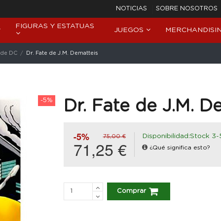
NOTICIAS
SOBRE NOSOTROS
FIGURAS Y ESTATUAS
JUEGOS
MERCHANDISI
 de DC
Dr. Fate de J.M. Dematteis
-5%
Dr. Fate de J.M. D
-5%
Disponibilidad:Stock 3-
75,00 €
71,25 €
¿Qué significa esto?
Comprar