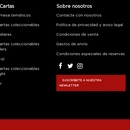
Cartas
Sobre nosotros
 mesa temáticos
Contacte con nosotros
artas coleccionables
Política de privacidad y aviso legal
liares
Condiciones de venta
artas coleccionables
Gastos de envío
ders
Condiciones especiales de reservas
rol
artas coleccionables
ght
SUSCRÍBETE A NUESTRA
r
NEWLETTER