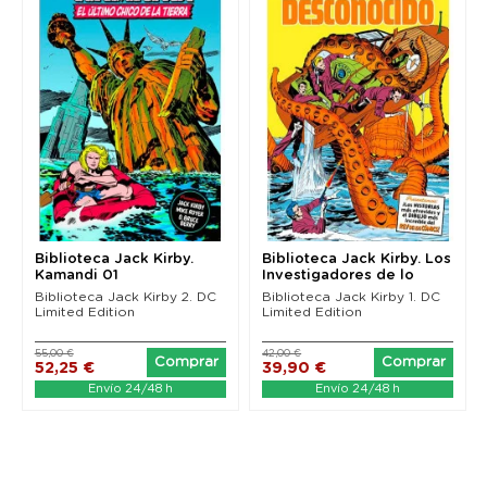
Biblioteca Jack Kirby.
Biblioteca Jack Kirby. Los
Kamandi 01
Investigadores de lo
Desconocido
Biblioteca Jack Kirby 2. DC
Biblioteca Jack Kirby 1. DC
Limited Edition
Limited Edition
55,00 €
42,00 €
Comprar
Comprar
52,25 €
39,90 €
Envío 24/48 h
Envío 24/48 h