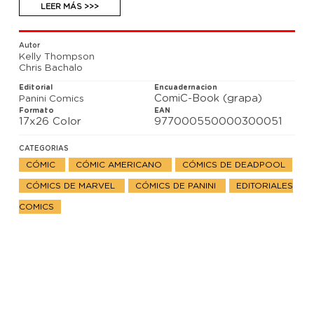
respuesta te sorprenderá, las implicaciones te
LEER MÁS >>>
asombrarán y los chistes esperemos que te gusten.
Autor
Kelly Thompson
Chris Bachalo
Editorial
Encuadernacion
ComiC-Book (grapa)
Panini Comics
Formato
EAN
17x26 Color
977000550000300051
CATEGORIAS
CÓMIC
CÓMIC AMERICANO
CÓMICS DE DEADPOOL
CÓMICS DE MARVEL
CÓMICS DE PANINI
EDITORIALES
COMICS