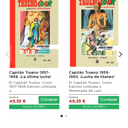
Antonio Bernal, firmado por Xavier Garriga, que
continúa profundizando en la importancia de su
obra dentro de la trayectoria gráfica del personaje.
Capitán Trueno 1957-
Capitán Trueno 1959-
1958. ¡La última lucha!
1960. ¡Lucha de titanes!
El Capitán Trueno. Color.
El Capitán Trueno. Color.
1957-1958 Edición Limitada
Edición Limitada y
y...
Numerada de Lujo.
51,95 €
51,95 €
Comprar
Comprar
49,35 €
49,35 €
Envío 24/48 h
Envío 24/48 h