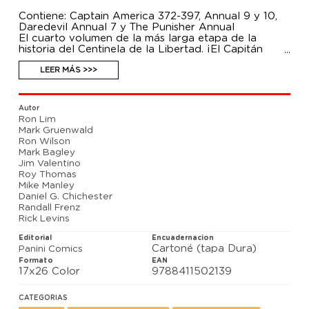
Contiene: Captain America 372-397, Annual 9 y 10,
Daredevil Annual 7 y The Punisher Annual
El cuarto volumen de la más larga etapa de la
historia del Centinela de la Libertad. ¡El Capitán
América se une a la guerra contra las drogas!
Durante una batalla con una banda de
LEER MÁS >>>
narcotraficantes, el Capi recibe una sobredosis
accidental de una nueva droga, que se combina con
el Suero del Supersoldado en su sangre. Como
Autor
consecuencia de ello, entra en un estado de furia
Ron Lim
implacable, con el que abordará la batalla en las
Mark Gruenwald
calles entre Cráneo Rojo y Kingpin. Con enemigos
Ron Wilson
mortales como Calavera y Bullseye a su lado, con
Mark Bagley
viejos amigos como Daredevil, La Viuda Negra e
Jim Valentino
incluso Iguana enfrentados a él, Steve celebra sus
Roy Thomas
cinco décadas de existencia en medio de una crisis
Mike Manley
gigantesca. Además: Superia recluta un ejército de
Daniel G. Chichester
villanas, de Anaconda a MODAM, y regresa la
Randall Frenz
Sociedad Serpiente.
Rick Levins
Editorial
Encuadernacion
Cartoné (tapa Dura)
Panini Comics
Formato
EAN
17x26 Color
9788411502139
CATEGORIAS