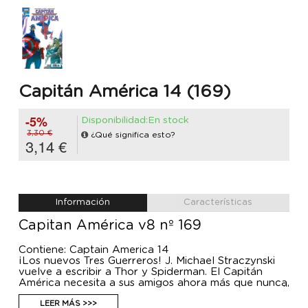
Capitán América 14 (169)
-5%
Disponibilidad:En stock
3,30 €
¿Qué significa esto?
3,14 €
Información
Características
Capitan América v8 nº 169
Contiene: Captain America 14
¡Los nuevos Tres Guerreros! J. Michael Straczynski
vuelve a escribir a Thor y Spiderman. El Capitán
América necesita a sus amigos ahora más que nunca.
Pero Thor y Spidey tienen sus propios problemas.
Esta improvisada aventura los unirá... o los volverá
LEER MÁS >>>