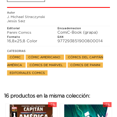
locos.
Autor
J. Michael Straczynski
Jesús Saiz
Editorial
Encuadernacion
ComiC-Book (grapa)
Panini Comics
Formato
EAN
16,8x25,8 Color
977293851900800014
CATEGORIAS
CÓMIC
CÓMIC AMERICANO
CÓMICS DEL CAPITÁN
AMÉRICA
CÓMICS DE MARVEL
CÓMICS DE PANINI
EDITORIALES COMICS
16 productos en la misma colección:
-5%
-5%