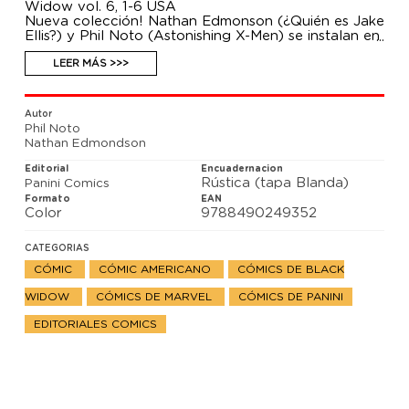
Widow vol. 6, 1-6 USA
Nueva colección! Nathan Edmonson (¿Quién es Jake
Ellis?) y Phil Noto (Astonishing X-Men) se instalan en
los rincones más oscuros del Universo Marvel. La
Viuda Negra está tratando de ajustar cuentas con su
LEER MÁS >>>
pasado como asesina de la KGB... Y para hacerlo, ha
recurrido a métodos que ni SHIELD ni Los
Vengadores aprobarían. Natasha se ha infiltrado en
Autor
Rusia, y en sus frías calles La Mano de Dios, una
Phil Noto
organización tan despiadada como su nombre
Nathan Edmondson
indica, tratará de acabar con ella.
Editorial
Encuadernacion
Rústica (tapa Blanda)
Panini Comics
Formato
EAN
Color
9788490249352
CATEGORIAS
CÓMIC
CÓMIC AMERICANO
CÓMICS DE BLACK
WIDOW
CÓMICS DE MARVEL
CÓMICS DE PANINI
EDITORIALES COMICS