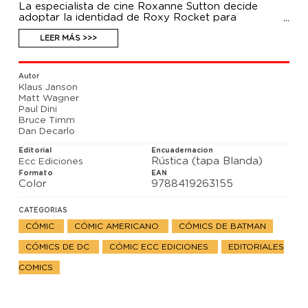
La especialista de cine Roxanne Sutton decide
adoptar la identidad de Roxy Rocket para
convertirse en ladrona de joyas. Pero Batman no
tarda en capturarla y entregarla a las autoridades.
LEER MÁS >>>
Cuando obtiene la libertad condicional por buen
comportamiento, el Hombre Murciélago y Alfred
Pennyworth muestran sus dudas sobre las buenas
Autor
intenciones de Sutton, al tiempo que rememoran
Klaus Janson
casos relacionados con otros ilustres criminales de la
Matt Wagner
ciudad.
Paul Dini
Bruce Timm
Dan Decarlo
Editorial
Encuadernacion
Rústica (tapa Blanda)
Ecc Ediciones
Formato
EAN
Color
9788419263155
CATEGORIAS
CÓMIC
CÓMIC AMERICANO
CÓMICS DE BATMAN
CÓMICS DE DC
CÓMIC ECC EDICIONES
EDITORIALES
COMICS