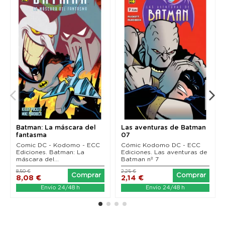
Batman: La máscara del
Las aventuras de Batman
fantasma
07
Comic DC - Kodomo - ECC
Cómic Kodomo DC - ECC
Ediciones. Batman: La
Ediciones. Las aventuras de
máscara del...
Batman nº 7
8,50 €
2,25 €
Comprar
Comprar
8,08 €
2,14 €
Envío 24/48 h
Envío 24/48 h