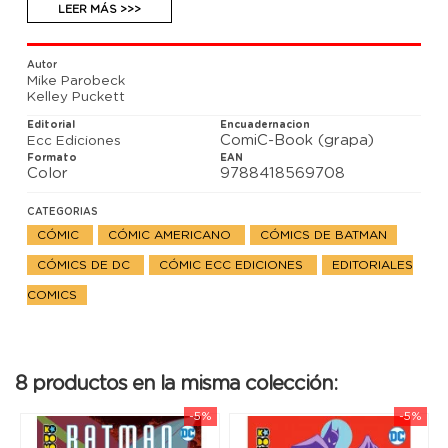
empresa de Luthor. No tendrán mucho tiempo para
LEER MÁS >>>
negociar, puesto que el mismísimo Maxie Zeus entra
en escena y tiene sus propias exigencias.
Autor
Mike Parobeck
Kelley Puckett
Editorial
Encuadernacion
ComiC-Book (grapa)
Ecc Ediciones
Formato
EAN
Color
9788418569708
CATEGORIAS
CÓMIC
CÓMIC AMERICANO
CÓMICS DE BATMAN
CÓMICS DE DC
CÓMIC ECC EDICIONES
EDITORIALES
COMICS
8 productos en la misma colección:
-5%
-5%