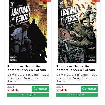
Batman vs. Feroz: Un
Batman vs. Feroz: Un
hombre lobo en Gotham
hombre lobo en Gotham
01 (de 6)
02 (de 6)
Comic DC Black Label - ECC
Comic DC Black Label - ECC
Ediciones. Batman vs. Lobo
Ediciones. Batman vs. Lobo
Feroz...
Feroz...
2,25 €
2,25 €
Comprar
Comprar
2,14 €
2,14 €
Envío 24/48 h
Envío 24/48 h