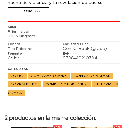
noche de violencia y la revelación de que su
enemigo común tiene algo que ver con la conexión
mágica entre Gotham City y Villa Fábula.
LEER MÁS >>>
Autor
Brian Level
Bill Willingham
Editorial
Encuadernacion
ComiC-Book (grapa)
Ecc Ediciones
Formato
EAN
Color
9788419210784
CATEGORIAS
CÓMIC
CÓMIC AMERICANO
CÓMICS DE BATMAN
CÓMICS DE DC
CÓMIC ECC EDICIONES
EDITORIALES
COMICS
2 productos en la misma colección:
-5%
-5%