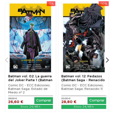
en estado de gracia para dar forma a Un día de
-5%
-10%
estos como nadie más podría haberlo hecho. Este
recopilatorio contiene los números 33 al 37 de la
actual serie de Batman, aparte del segundo Annual
correspondiente a esta.
Orden en Batman Saga: Camino al altar 1.
Batman vol. 02: La guerra
Batman vol. 12: Pedazos
del Joker Parte 1 (Batman
(Batman Saga - Renacido
Saga -...
Parte 11)
Comic DC - ECC Ediciones.
Comic DC - ECC Ediciones.
Batman Saga: Estado de
Batman Saga: Renacido 11
Miedo nº 2
28,00 €
32,00 €
Comprar
Comprar
26,60 €
28,80 €
Envío 24/48 h
Envío 24/48 h