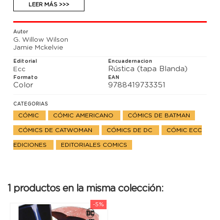
recuperarlo usando sus propios métodos. Las
LEER MÁS >>>
estrellas G. Willow Wilson y Jamie Mckelvie cuentan
la historia que marcó de por vida a la gata más
famosa de Gotham.
Autor
G. Willow Wilson
Jamie Mckelvie
Editorial
Encuadernacion
Rústica (tapa Blanda)
Ecc
Formato
EAN
Color
9788419733351
CATEGORIAS
CÓMIC
CÓMIC AMERICANO
CÓMICS DE BATMAN
CÓMICS DE CATWOMAN
CÓMICS DE DC
CÓMIC ECC
EDICIONES
EDITORIALES COMICS
1 productos en la misma colección:
-5%