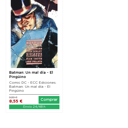
Batman: Un mal día - El
Pingüino
Comic DC - ECC Ediciones.
Batman: Un mal día - El
Pingüino
9,00 €
Comprar
8,55 €
Envío 24/48 h