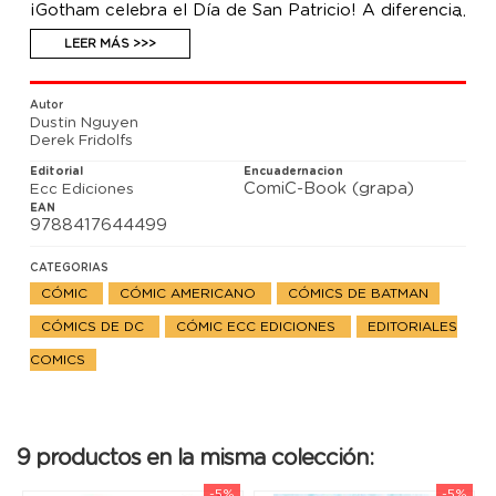
¡Gotham celebra el Día de San Patricio! A diferencia
de los leprechauns, no todos los bancos esconden
una gran olla llena de oro al final del arco iris. En la
LEER MÁS >>>
segunda historia, Batman y Robin corren para no
quedarse fuera de la fiesta de Pascua, mientras el
Sombrerero Loco aterroriza a la ciudad con su furia
Autor
explosiva.
Dustin Nguyen
Derek Fridolfs
Editorial
Encuadernacion
ComiC-Book (grapa)
Ecc Ediciones
EAN
9788417644499
CATEGORIAS
CÓMIC
CÓMIC AMERICANO
CÓMICS DE BATMAN
CÓMICS DE DC
CÓMIC ECC EDICIONES
EDITORIALES
COMICS
9 productos en la misma colección:
-5%
-5%