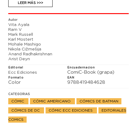
LEER MÁS >>>
Autor
Vita Ayala
Ram V
Mark Russell
Karl Mostert
Mohale Mashigo
Nikola Cižmešija
Anand Radhakrishnan
Arist Deyn
Editorial
Encuadernacion
ComiC-Book (grapa)
Ecc Ediciones
Formato
EAN
Color
9788419484628
CATEGORIAS
CÓMIC
CÓMIC AMERICANO
CÓMICS DE BATMAN
CÓMICS DE DC
CÓMIC ECC EDICIONES
EDITORIALES
COMICS