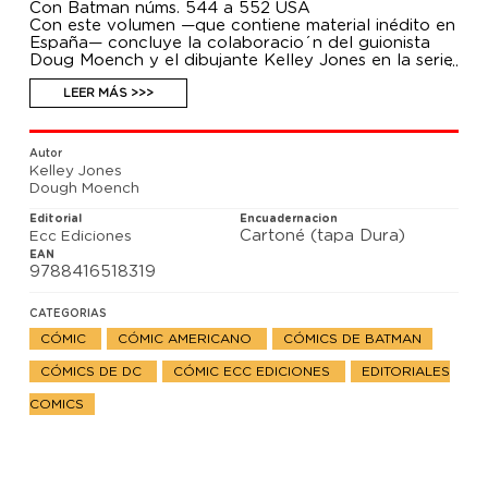
Con Batman núms. 544 a 552 USA
Con este volumen —que contiene material inédito en
España— concluye la colaboracio´n del guionista
Doug Moench y el dibujante Kelley Jones en la serie
Batman. El resultado es una de las etapas ma´s
atractivas de esta cabecera, convertida en un
LEER MÁS >>>
desfile de monstruos fantasmago´ricos, criaturas
sobrenaturales y pesadillas ultraterrenas.
Autor
Kelley Jones
Dough Moench
Editorial
Encuadernacion
Cartoné (tapa Dura)
Ecc Ediciones
EAN
9788416518319
CATEGORIAS
CÓMIC
CÓMIC AMERICANO
CÓMICS DE BATMAN
CÓMICS DE DC
CÓMIC ECC EDICIONES
EDITORIALES
COMICS