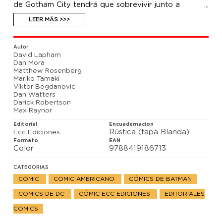
de Gotham City tendrá que sobrevivir junto a
algunos de los criminales más peligrosos de la
ciudad. Mientras, el Pingüino, Roland Worth, los
LEER MÁS >>>
Aguafiestas y otros villanos se han unido para
formar un Jurado muy especial y con un único
propósito: la venganza. Incluye las historias
Autor
complementarias y un especial protagonizado por la
David Lapham
Cazadora. Helena Bertinelli está al acecho...
Dan Mora
Matthew Rosenberg
Mariko Tamaki
Viktor Bogdanovic
Dan Watters
Darick Robertson
Max Raynor
Editorial
Encuadernacion
Rústica (tapa Blanda)
Ecc Ediciones
Formato
EAN
Color
9788419186713
CATEGORIAS
CÓMIC
CÓMIC AMERICANO
CÓMICS DE BATMAN
CÓMICS DE DC
CÓMIC ECC EDICIONES
EDITORIALES
COMICS