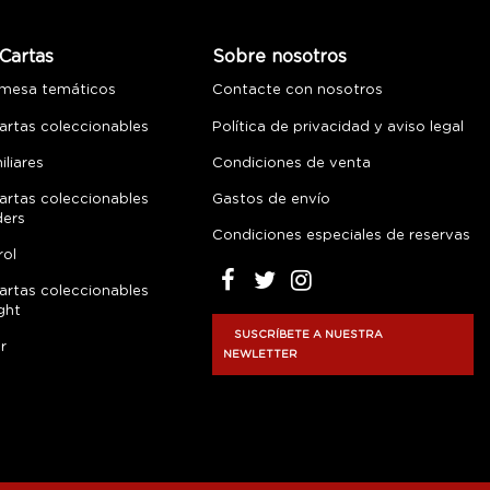
Cartas
Sobre nosotros
 mesa temáticos
Contacte con nosotros
artas coleccionables
Política de privacidad y aviso legal
liares
Condiciones de venta
artas coleccionables
Gastos de envío
ders
Condiciones especiales de reservas
rol
artas coleccionables
ght
SUSCRÍBETE A NUESTRA
r
NEWLETTER