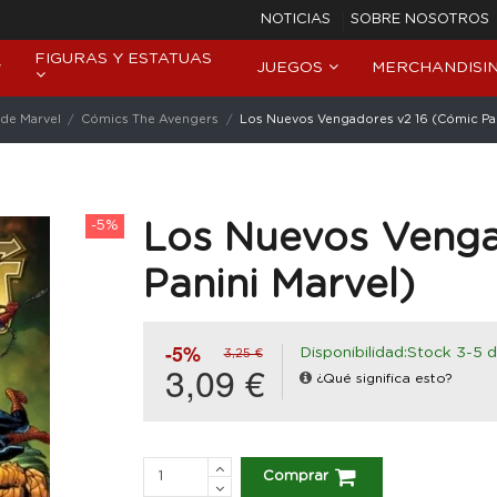
NOTICIAS
SOBRE NOSOTROS
FIGURAS Y ESTATUAS
JUEGOS
MERCHANDISI
de Marvel
Cómics The Avengers
Los Nuevos Vengadores v2 16 (Cómic Pan
-5%
Los Nuevos Venga
Panini Marvel)
-5%
Disponibilidad:Stock 3-5 d
3,25 €
3,09 €
¿Qué significa esto?
Comprar