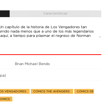
Características
Un capítulo de la historia de Los Vengadores tan
ecurrido nada menos que a uno de los más legendarios
á aquí, a tiempo para plasmar el regreso de Norman
que fuera hombre fuerte de Estados Unidos ha
el país, al tiempo que HAMMER resurgía de las cenizas.
te de todos esos fanáticos... Y ni siquiera Los
Brian Michael Bendis
pa)
LOS VENGADORES
CÓMICS THE AVENGERS
CÓMICS DE
COMICS