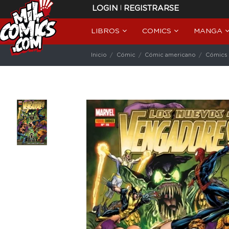
|
LOGIN
REGISTRARSE
LIBROS
COMICS
MANGA
Inicio
Cómic
Cómic americano
Cómics 