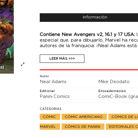
Información
Contiene New Avengers v2, 16.1 y 17 USA:
especial que, para dibujarlo, Marvel ha r
autores de la franquicia: ¡Neal Adams est
Osborn! Desde el final de su reinado, el 
conseguido seguidores a lo largo de todo 
LEER MÁS >>>
Ahora, Norman se dispone a ponerse al fren
Vengadores podrán evitarlo.
Autor
Neal Adams
Mike Deodato
Editorial
Encuadernacion
Panini Comics
ComiC-Book (gra
CATEGORIAS
CÓMIC
CÓMIC AMERICANO
CÓMICS DE 
MARVEL
CÓMICS DE PANINI
EDITORIALES 