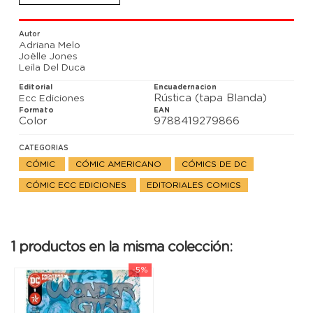
encontrados? La colección de Wonder Girl termina,
pero el camino hacia el siguiente evento de Wonder
Woman empieza aquí.
Autor
Adriana Melo
Joëlle Jones
Leila Del Duca
Editorial
Encuadernacion
Rústica (tapa Blanda)
Ecc Ediciones
Formato
EAN
Color
9788419279866
CATEGORIAS
CÓMIC
CÓMIC AMERICANO
CÓMICS DE DC
CÓMIC ECC EDICIONES
EDITORIALES COMICS
1 productos en la misma colección:
-5%