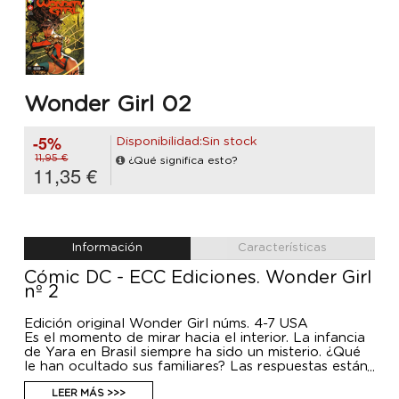
Wonder Girl 02
-5%
Disponibilidad:Sin stock
11,95 €
¿Qué significa esto?
11,35 €
Información
Características
Cómic DC - ECC Ediciones. Wonder Girl
nº 2
Edición original Wonder Girl núms. 4-7 USA
Es el momento de mirar hacia el interior. La infancia
de Yara en Brasil siempre ha sido un misterio. ¿Qué
le han ocultado sus familiares? Las respuestas están
en la selva amazónica. Pero, ¿qué sucede cuando
encuentras a aquellos que no quieren ser
LEER MÁS >>>