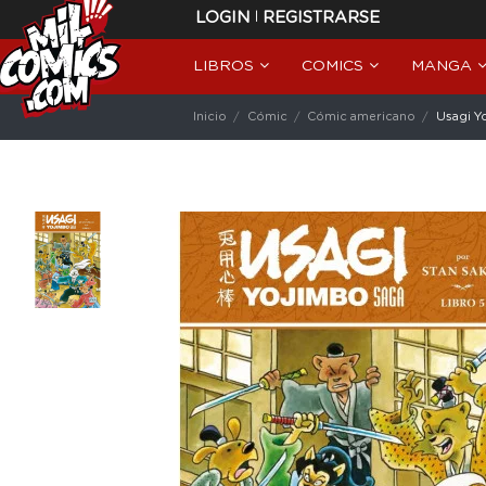
|
LOGIN
REGISTRARSE
LIBROS
COMICS
MANGA
Inicio
Cómic
Cómic americano
Usagi Y