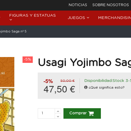
NOTICIAS
SOBRE NOSOTROS
FIGURAS Y ESTATUAS
JUEGOS
MERCHANDISI
ojimbo Saga nº 5
-5%
Usagi Yojimbo Sag
-5%
Disponibilidad:Stock 3-
50,00 €
47,50 €
¿Qué significa esto?
Comprar