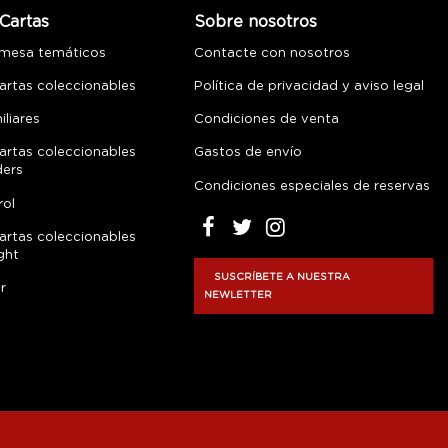
Cartas
Sobre nosotros
 mesa temáticos
Contacte con nosotros
artas coleccionables
Política de privacidad y aviso legal
liares
Condiciones de venta
artas coleccionables
Gastos de envío
ders
Condiciones especiales de reservas
rol
artas coleccionables
ght
SUSCRÍBETE A NUESTRA
r
NEWLETTER