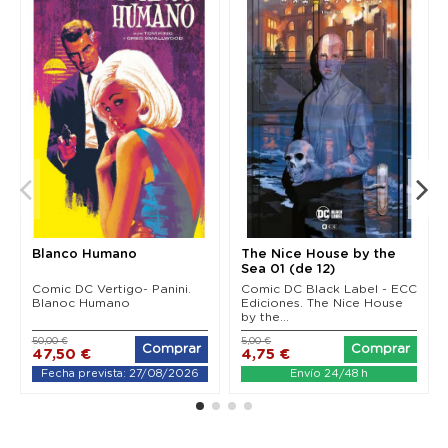
Blanco Humano
The Nice House by the
Sea 01 (de 12)
Comic DC Vertigo- Panini.
Comic DC Black Label - ECC
Blanoc Humano
Ediciones. The Nice House
by the...
50,00 €
5,00 €
Comprar
Comprar
47,50 €
4,75 €
Fecha prevista: 27/08/2026
Envío 24/48 h