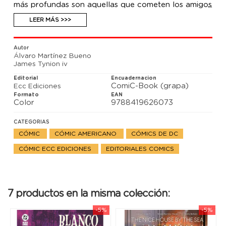
más profundas son aquellas que cometen los amigos
más cercanos.
LEER MÁS >>>
Autor
Álvaro Martínez Bueno
James Tynion iv
Editorial
Encuadernacion
ComiC-Book (grapa)
Ecc Ediciones
Formato
EAN
Color
9788419626073
CATEGORIAS
CÓMIC
CÓMIC AMERICANO
CÓMICS DE DC
CÓMIC ECC EDICIONES
EDITORIALES COMICS
7 productos en la misma colección:
-5%
-5%