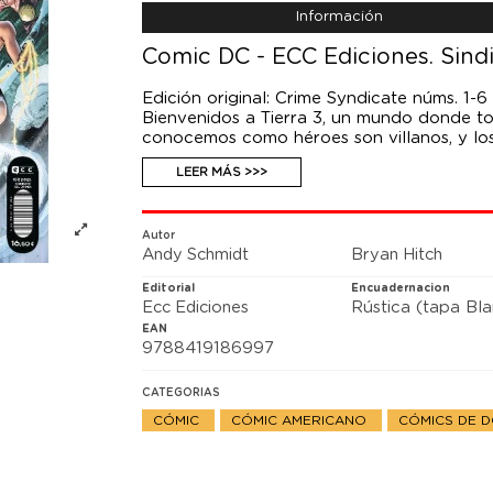
Información
Comic DC - ECC Ediciones. Sindi
Edición original: Crime Syndicate núms. 1-
Bienvenidos a Tierra 3, un mundo donde tod
conocemos como héroes son villanos, y lo
pueden. Ha llegado el momento de que Ul
LEER MÁS >>>
peligrosos psicópatas se unan para hacer
inocentes caigan por el camino.
Autor
Andy Schmidt
Bryan Hitch
Editorial
Encuadernacion
Ecc Ediciones
Rústica (tapa Bl
EAN
9788419186997
CATEGORIAS
CÓMIC
CÓMIC AMERICANO
CÓMICS DE 