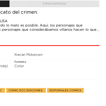
Características
cato del crimen.
6 USA
o lo malo es posible. Aquí, los personajes que
s personajes que considerábamos villanos hacen lo que
traman, Owlman, Johnny Quick, Superwoman y otros
 frente a un enemigo común. Y da lo mismo cuántos
Kieran Mckeown
Formato
anda)
Color
DC
CÓMIC ECC EDICIONES
EDITORIALES COMICS