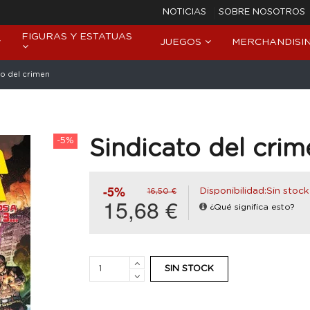
NOTICIAS
SOBRE NOSOTROS
FIGURAS Y ESTATUAS
JUEGOS
MERCHANDISI
to del crimen
-5%
Sindicato del crim
-5%
Disponibilidad:Sin stock
16,50 €
15,68 €
¿Qué significa esto?
SIN STOCK