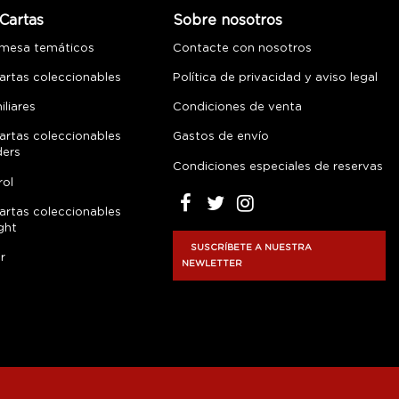
Cartas
Sobre nosotros
 mesa temáticos
Contacte con nosotros
artas coleccionables
Política de privacidad y aviso legal
liares
Condiciones de venta
artas coleccionables
Gastos de envío
ders
Condiciones especiales de reservas
rol
artas coleccionables
ght
SUSCRÍBETE A NUESTRA
r
NEWLETTER