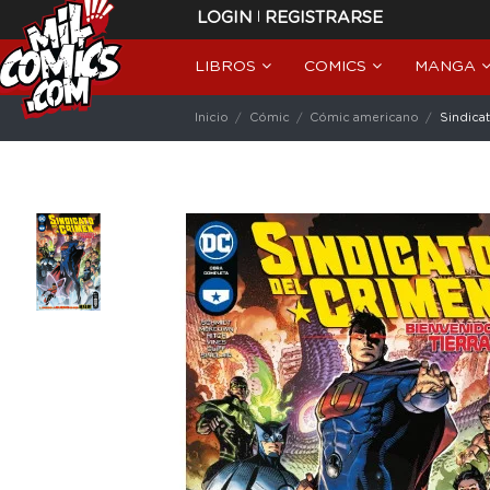
|
LOGIN
REGISTRARSE
LIBROS
COMICS
MANGA
Inicio
Cómic
Cómic americano
Sindica