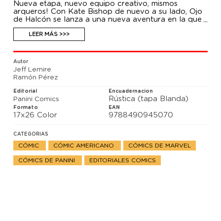
Nueva etapa, nuevo equipo creativo, mismos
arqueros! Con Kate Bishop de nuevo a su lado, Ojo
de Halcón se lanza a una nueva aventura en la que
chocan pasado y presente. Kate y Clint pondrán en
duda todo lo que significa ser Ojo de Halcón.
LEER MÁS >>>
Autor
Jeff Lemire
Ramón Pérez
Editorial
Encuadernacion
Rústica (tapa Blanda)
Panini Comics
Formato
EAN
17x26 Color
9788490945070
CATEGORIAS
CÓMIC
CÓMIC AMERICANO
CÓMICS DE MARVEL
CÓMICS DE PANINI
EDITORIALES COMICS