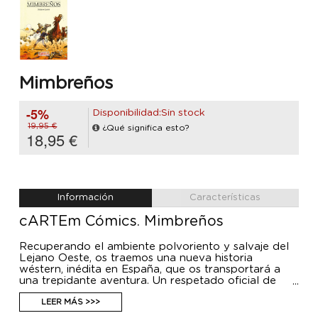
Mimbreños
-5%
Disponibilidad:Sin stock
19,95 €
¿Qué significa esto?
18,95 €
Información
Características
cARTEm Cómics. Mimbreños
Recuperando el ambiente polvoriento y salvaje del
Lejano Oeste, os traemos una nueva historia
wéstern, inédita en España, que os transportará a
una trepidante aventura. Un respetado oficial de
caballería, su problemático hermano menor, una
mujer de cabaret y una banda de criminales deberán
LEER MÁS >>>
buscar la forma de salir airosos del terreno más