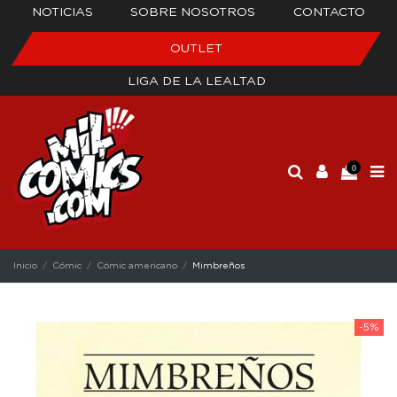
NOTICIAS
SOBRE NOSOTROS
CONTACTO
OUTLET
LIGA DE LA LEALTAD
0
Inicio
Cómic
Cómic americano
Mimbreños
-5%