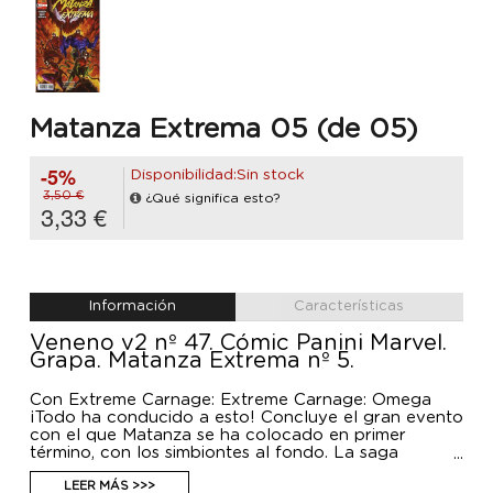
Matanza Extrema 05 (de 05)
-5%
Disponibilidad:Sin stock
3,50 €
¿Qué significa esto?
3,33 €
Información
Características
Veneno v2 nº 47. Cómic Panini Marvel.
Grapa. Matanza Extrema nº 5.
Con Extreme Carnage: Extreme Carnage: Omega
¡Todo ha conducido a esto! Concluye el gran evento
con el que Matanza se ha colocado en primer
término, con los simbiontes al fondo. La saga
termina y no podemos contarte nada si no
queremos destriparte lo que ocurre. Salvo una cosa:
LEER MÁS >>>