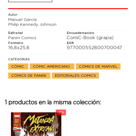
¡Matanza vence!
Autor
Manuel García
Philip Kennedy Johnson
Editorial
Encuadernacion
ComiC-Book (grapa)
Panini Comics
Formato
EAN
16,8x25,8
977000552800700047
CATEGORIAS
CÓMIC
CÓMIC AMERICANO
CÓMICS DE MARVEL
CÓMICS DE PANINI
EDITORIALES COMICS
1 productos en la misma colección:
-5%