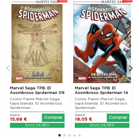
Marvel Saga TPB. El
Marvel Saga TPB. El
Asombroso Spiderman 09
Asombroso Spiderman 14
(Rústica). El...
(Rústica). Un...
Comic Panini Marvel Saga,
Comic Panini Marvel Saga,
tapa blanda. El Asombroso
tapa blanda. El Asombroso
Spiderman...
Spiderman...
16,50 €
19,00 €
Comprar
Comprar
15,68 €
18,05 €
Envío 24/48 h
Envío 24/48 h