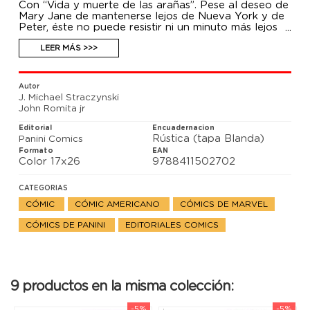
Con “Vida y muerte de las arañas”. Pese al deseo de
Mary Jane de mantenerse lejos de Nueva York y de
Peter, éste no puede resistir ni un minuto más lejos
de su esposa. ¿Qué ocurrirá cuando le pida que
regrese a su lado? ¿Y qué tienen que ver el Capitán
LEER MÁS >>>
América y el Doctor Muerte en tan crucial decisión?
Autor
J. Michael Straczynski
John Romita jr
Editorial
Encuadernacion
Rústica (tapa Blanda)
Panini Comics
Formato
EAN
Color 17x26
9788411502702
CATEGORIAS
CÓMIC
CÓMIC AMERICANO
CÓMICS DE MARVEL
CÓMICS DE PANINI
EDITORIALES COMICS
9 productos en la misma colección:
-5%
-5%