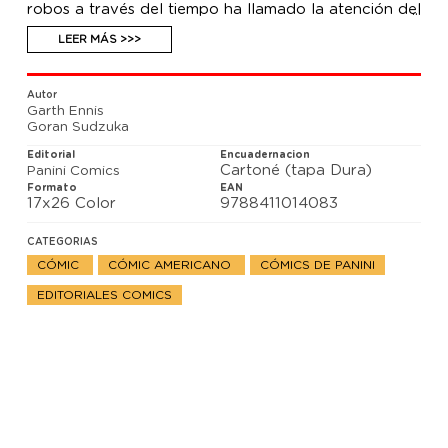
robos a través del tiempo ha llamado la atención del
Departamento de Policía Temporal y, peor aún, su
ex y su socio tienen la intención de usar su
LEER MÁS >>>
tecnología del tiempo para cambiar la historia en su
propio beneficio. ¿El único aliado de Marj? Un tipo
llamado Tim. Y es solo una cabeza. Pero… ¿de qué
Autor
sirve una cabeza?
Garth Ennis
Goran Sudzuka
Editorial
Encuadernacion
Cartoné (tapa Dura)
Panini Comics
Formato
EAN
17x26 Color
9788411014083
CATEGORIAS
CÓMIC
CÓMIC AMERICANO
CÓMICS DE PANINI
EDITORIALES COMICS