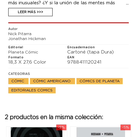
más inusuales? ¿Y si la unión de las mentes más
brillantes de su generación no hubiera sido una señal
para el optimismo, sino para la aprensión? ¿Y si...
LEER MÁS >>>
salió todo mal?
Este primer integral (de dos) recopila en edición de
lujo la serie más personal de Jonathan Hickman y
Autor
Nick Pitarra.
Nick Pitarra
Recopila los números #1-15 de la serie original.
Jonathan Hickman
Editorial
Encuadernacion
Cartoné (tapa Dura)
Planeta Cómic
Formato
EAN
18,3 X 27,6 Color
9788411120241
CATEGORIAS
CÓMIC
CÓMIC AMERICANO
CÓMICS DE PLANETA
EDITORIALES COMICS
2 productos en la misma colección:
-5%
-5%