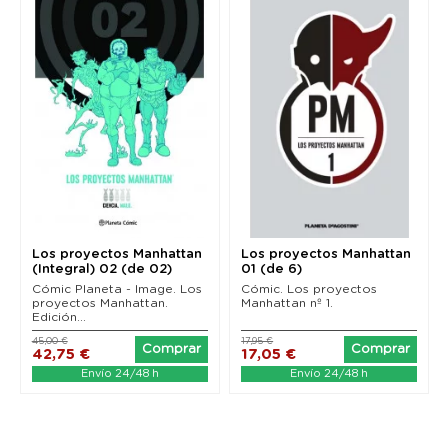
Los proyectos Manhattan
Los proyectos Manhattan
(Integral) 02 (de 02)
01 (de 6)
Cómic Planeta - Image. Los
Cómic. Los proyectos
proyectos Manhattan.
Manhattan nº 1.
Edición...
45,00 €
17,95 €
Comprar
Comprar
42,75 €
17,05 €
Envío 24/48 h
Envío 24/48 h