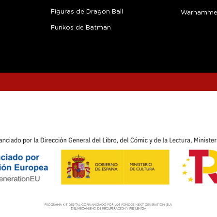
Figuras de Dragon Ball
Warhamme
Funkos de Batman