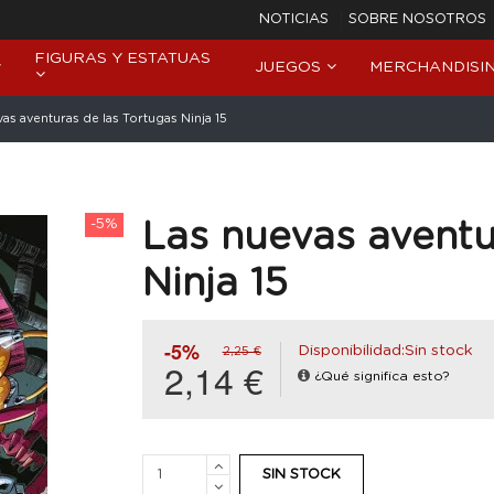
NOTICIAS
SOBRE NOSOTROS
FIGURAS Y ESTATUAS
JUEGOS
MERCHANDISI
as aventuras de las Tortugas Ninja 15
-5%
Las nuevas aventu
Ninja 15
-5%
Disponibilidad:Sin stock
2,25 €
2,14 €
¿Qué significa esto?
SIN STOCK