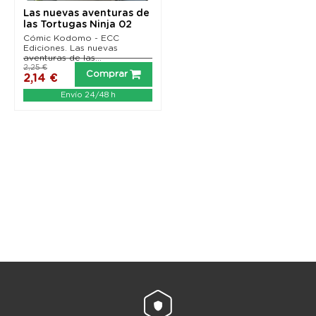
Las nuevas aventuras de
las Tortugas Ninja 02
Cómic Kodomo - ECC
Ediciones. Las nuevas
aventuras de las...
2,25 €
Comprar
2,14 €
Envío 24/48 h