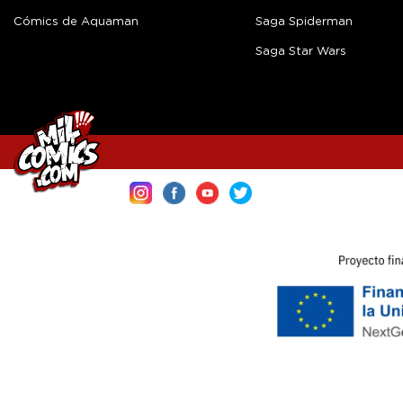
Cómics de Aquaman
Saga Spiderman
Saga Star Wars