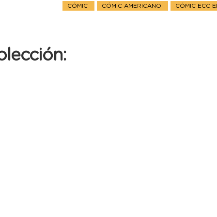
CÓMIC
CÓMIC AMERICANO
CÓMIC ECC E
olección: