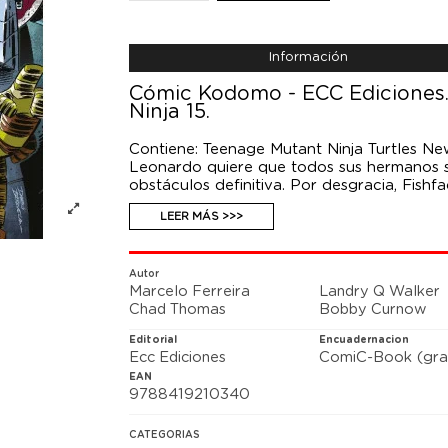
Información
Cómic Kodomo - ECC Ediciones. 
Ninja 15.
Contiene: Teenage Mutant Ninja Turtles N
Leonardo quiere que todos sus hermanos s
obstáculos definitiva. Por desgracia, Fish
mortal. ¿Podrán las otras Tortugas rescata
LEER MÁS >>>
Autor
Marcelo Ferreira
Landry Q Walker
Chad Thomas
Bobby Curnow
Editorial
Encuadernacion
Ecc Ediciones
ComiC-Book (gra
EAN
9788419210340
CATEGORIAS