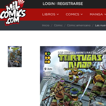
|
LOGIN
REGISTRARSE
LIBROS
COMICS
MANGA
Inicio
Cómic
Cómic americano
Las nuev