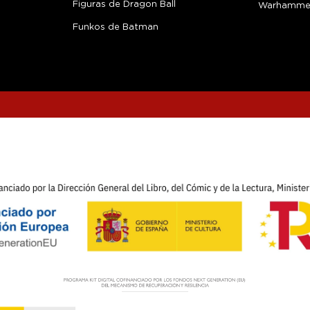
Figuras de Dragon Ball
Warhamme
Funkos de Batman