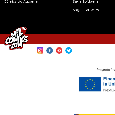
Cómics de Aquaman
Saga Spiderman
Saga Star Wars