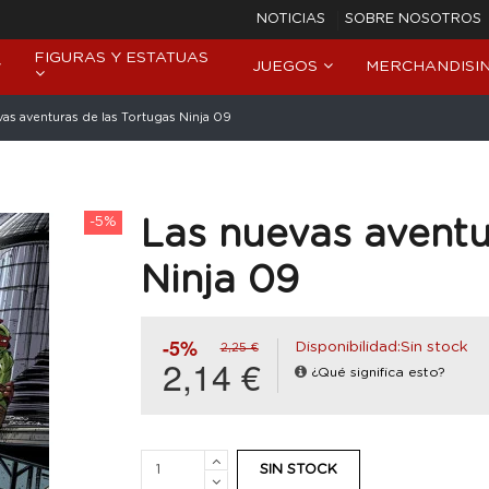
NOTICIAS
SOBRE NOSOTROS
FIGURAS Y ESTATUAS
JUEGOS
MERCHANDISI
as aventuras de las Tortugas Ninja 09
-5%
Las nuevas aventu
Ninja 09
-5%
Disponibilidad:Sin stock
2,25 €
2,14 €
¿Qué significa esto?
SIN STOCK