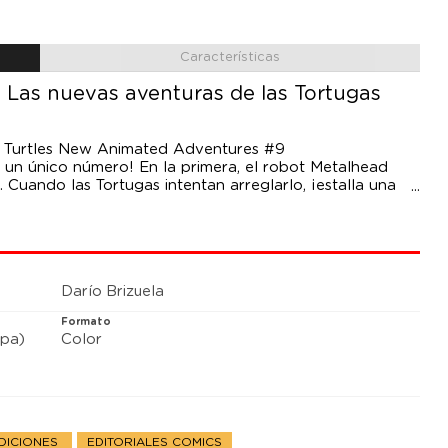
Características
Las nuevas aventuras de las Tortugas
ja Turtles New Animated Adventures #9
en un único número! En la primera, el robot Metalhead
Cuando las Tortugas intentan arreglarlo, ¡estalla una
storia relata el asombroso origen del nuevo ojo morado
Darío Brizuela
Formato
pa)
Color
DICIONES
EDITORIALES COMICS