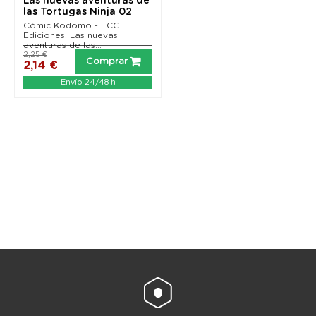
Las nuevas aventuras de
las Tortugas Ninja 02
Cómic Kodomo - ECC
Ediciones. Las nuevas
aventuras de las...
2,25 €
Comprar
2,14 €
Envío 24/48 h