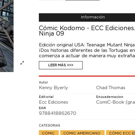
Información
Cómic Kodomo - ECC Ediciones. 
Ninja 09
Edición original USA: Teenage Mutant Nin
¡Dos historias diferentes de las Tortugas 
comienza a actuar de manera muy extraña. 
discusión entre Raph y Don! La segunda hi
LEER MÁS >>>
de Raph.
Autor
Kenny Byerly
Chad Thomas
Editorial
Encuadernacion
Ecc Ediciones
ComiC-Book (gra
EAN
9788418862670
CATEGORIAS
CÓMIC
CÓMIC AMERICANO
CÓMIC ECC E