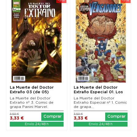
La Muerte del Doctor
La Muerte del Doctor
Extraño 03 (de 05)
Extraño Especial 01. Los
Vengadores
La Muerte del Doctor
La Muerte del Doctor
Extraño nº 3. Comic de
Extraño Especial nº 1. Comic
grapa Panini Marvel.
de grapa...
3,50 €
3,50 €
Comprar
Comprar
3,33 €
3,33 €
Envío 24/48 h
Envío 24/48 h