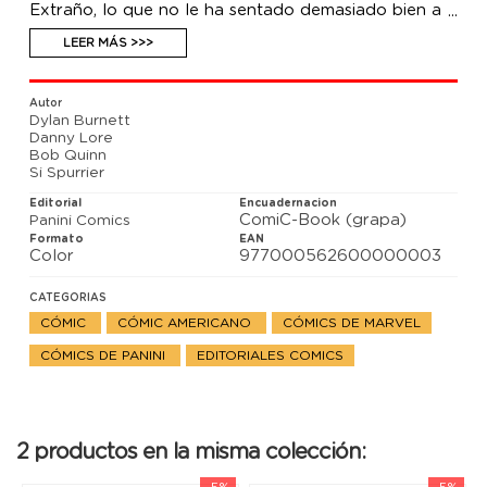
Extraño, lo que no le ha sentado demasiado bien a
un viejo amigo: ¡Blade, el cazador de vampiros!
Además, La Patrulla-X se ha visto transformada en
LEER MÁS >>>
criaturas mágicas que han desatado su furia contra
Londres. Sólo el Caballero Negro puede detenerlas.
Autor
Dylan Burnett
Danny Lore
Bob Quinn
Si Spurrier
Editorial
Encuadernacion
ComiC-Book (grapa)
Panini Comics
Formato
EAN
Color
977000562600000003
CATEGORIAS
CÓMIC
CÓMIC AMERICANO
CÓMICS DE MARVEL
CÓMICS DE PANINI
EDITORIALES COMICS
2 productos en la misma colección:
-5%
-5%