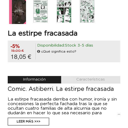
La estirpe fracasada
-5%
Disponibilidad:Stock 3-5 días
19,00 €
¿Qué significa esto?
18,05 €
Información
Características
Comic. Astiberri. La estirpe fracasada
La estirpe fracasada derriba con humor, ironía y sin
concesiones la perfecta fachada tras la que se
ocultan cuatro familias de alta alcurnia que no
dudarán en hacer lo que sea necesario para
conservar su estatus Según afirma Elisa Riera, desde
siempre tienden a llegarme historias raras, llamativas
LEER MÁS >>>
o extrañas. En La estirpe fracasada las he reunido