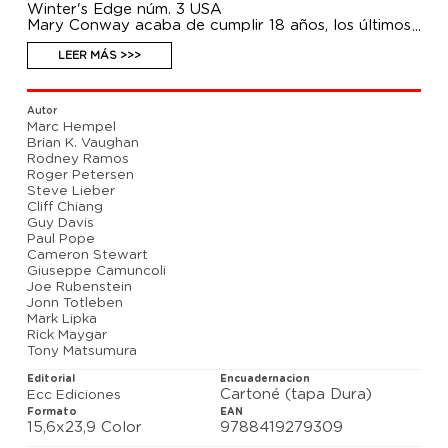
Winter's Edge núm. 3 USA
Mary Conway acaba de cumplir 18 años, los últimos
de los cuales ha pasado rehaciendo su vida tras
haber estado en coma. No obstante, pronto empieza
LEER MÁS >>>
a darse cuenta de que no es una chica normal. Es
nada menos que Tefé Holland, la hija que la Cosa del
Pantano y Abby Arcane tuvieron con la inestimable
Autor
colaboración de John Constantine. Y su naturaleza
Marc Hempel
híbrida, ya que pertenece tanto al Verde como al
Brian K. Vaughan
Rojo, la convierte en uno de los seres más especiales
Rodney Ramos
del mundo... para bien o para mal.
Roger Petersen
Brian K. Vaughan, el guionista de grandes éxitos del
Steve Lieber
cómic contemporáneo como Ex-Machina, Y el último
Cliff Chiang
hombre o Saga, nos trae un nuevo capítulo de la
Guy Davis
historia de la Cosa del Pantano en compañía del
Paul Pope
dibujante Roger Petersen.
Cameron Stewart
Giuseppe Camuncoli
Joe Rubenstein
Jonn Totleben
Mark Lipka
Rick Maygar
Tony Matsumura
Editorial
Encuadernacion
Cartoné (tapa Dura)
Ecc Ediciones
Formato
EAN
15,6x23,9 Color
9788419279309