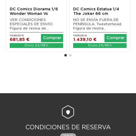
DC Comics Diorama 1/6
DC Comics Estatua 1/4
Wonder Woman Vs
The Joker 66 cm
Darkseid by Ivan Reis...
VER CONDICIONES
NO SE ENVÍA FUERA DE
ESPECIALES DE ENVÍO.
PENÍNSULA. Tweeterhead.
Figura de resina de...
Figura de resina...
1.049,00 €
1.599,00 €
Comprar
Comprar
681,85 €
1.439,10 €
Envío 24/48 h
Envío 24/48 h
CONDICIONES DE RESERVA