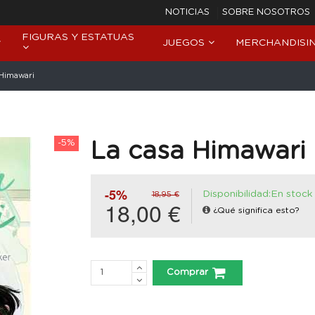
NOTICIAS
SOBRE NOSOTROS
FIGURAS Y ESTATUAS
JUEGOS
MERCHANDISI
 Himawari
-5%
La casa Himawari
-5%
Disponibilidad:En stock
18,95 €
18,00 €
¿Qué significa esto?
Comprar