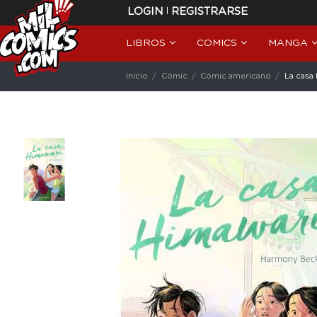
|
LOGIN
REGISTRARSE
LIBROS
COMICS
MANGA
Inicio
Cómic
Cómic americano
La casa