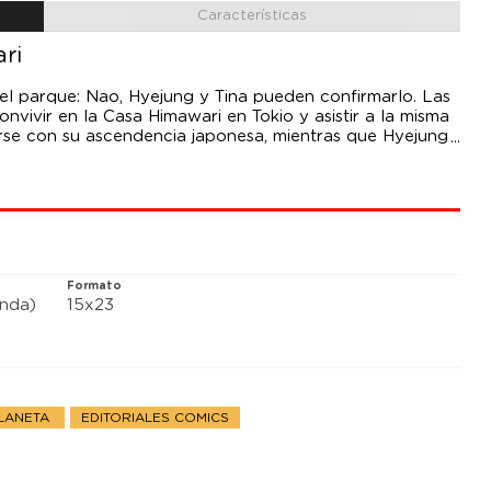
Características
ri
 el parque: Nao, Hyejung y Tina pueden confirmarlo. Las
nvivir en la Casa Himawari en Tokio y asistir a la misma
rse con su ascendencia japonesa, mientras que Hyejung
propio camino. Aunque cada una de ellas tiene sus
an con las barreras del idioma, sentirse como un pez
or y la familia.
Formato
anda)
15x23
PLANETA
EDITORIALES COMICS