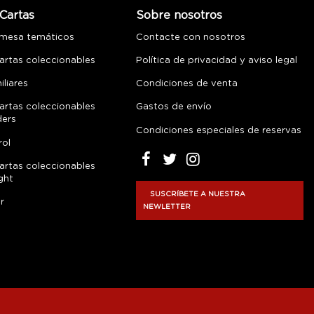
Cartas
Sobre nosotros
 mesa temáticos
Contacte con nosotros
artas coleccionables
Política de privacidad y aviso legal
liares
Condiciones de venta
artas coleccionables
Gastos de envío
ders
Condiciones especiales de reservas
rol
artas coleccionables
ght
SUSCRÍBETE A NUESTRA
r
NEWLETTER