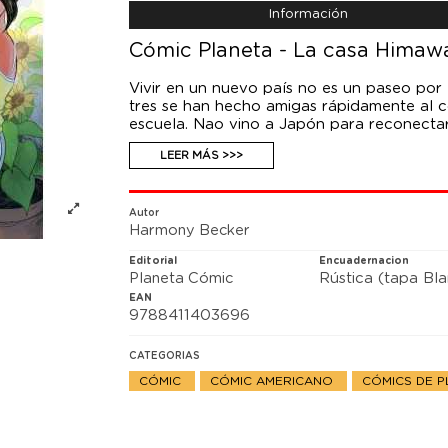
Información
Cómic Planeta - La casa Himawa
Vivir en un nuevo país no es un paseo por
tres se han hecho amigas rápidamente al co
escuela. Nao vino a Japón para reconecta
y Tina llegaron buscando la libertad y su 
LEER MÁS >>>
propias motivaciones y desafíos, todas lidi
fuera del agua, el autodescubrimiento, el am
Autor
Harmony Becker
Editorial
Encuadernacion
Planeta Cómic
Rústica (tapa Bl
EAN
9788411403696
CATEGORIAS
CÓMIC
CÓMIC AMERICANO
CÓMICS DE 