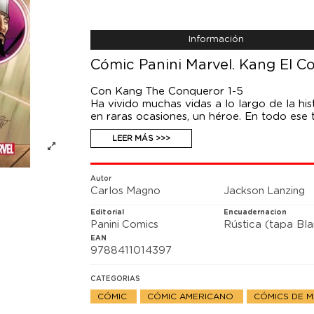
Información
Cómic Panini Marvel. Kang El C
Con Kang The Conqueror 1-5
Ha vivido muchas vidas a lo largo de la hist
en raras ocasiones, un héroe. En todo ese
tiempo. Pero la verdad acerca del Conqui
LEER MÁS >>>
un ciclo interminable de creación y destru
de quién es Kang. Ese ciclo empieza y ter
joven a recorrer un oscuro camino...
Autor
Carlos Magno
Jackson Lanzing
Editorial
Encuadernacion
Panini Comics
Rústica (tapa Bl
EAN
9788411014397
CATEGORIAS
CÓMIC
CÓMIC AMERICANO
CÓMICS DE 