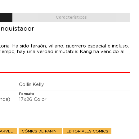
Características
onquistador
oria. Ha sido faraón, villano, guerrero espacial e incluso,
 tiempo, hay una verdad inmutable: Kang ha vencido al
stador es más compleja que eso. Kang está atrapado en
cción. Un ciclo que puede explicar el enigma alrededor
mina con un viejo y destrozado Kang enviando su yo más
Collin Kelly
Formato
anda)
17x26 Color
MARVEL
CÓMICS DE PANINI
EDITORIALES COMICS