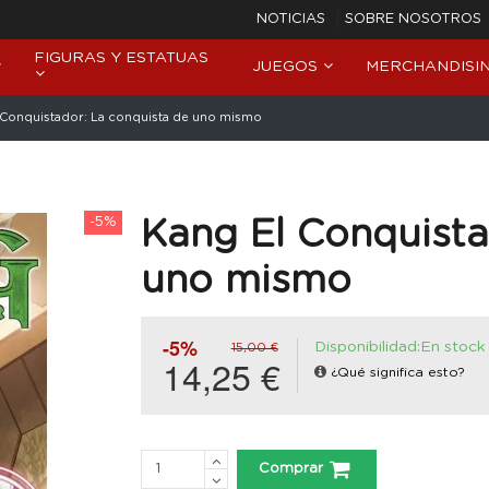
NOTICIAS
SOBRE NOSOTROS
FIGURAS Y ESTATUAS
JUEGOS
MERCHANDISI
 Conquistador: La conquista de uno mismo
-5%
Kang El Conquista
uno mismo
-5%
Disponibilidad:En stock
15,00 €
14,25 €
¿Qué significa esto?
Comprar