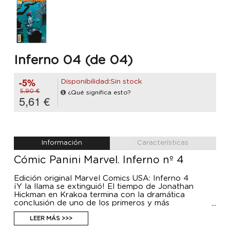
Inferno 04 (de 04)
-5%
Disponibilidad:Sin stock
5,90 €
¿Qué significa esto?
5,61 €
Información
Características
Cómic Panini Marvel. Inferno nº 4
Edición original Marvel Comics USA: Inferno 4
¡Y la llama se extinguió! El tiempo de Jonathan
Hickman en Krakoa termina con la dramática
conclusión de uno de los primeros y más
importantes misterios que aportó a la Franquicia
Mutante. Valerio Schiti regresa al dibujo para ayudar
LEER MÁS >>>
a derribar uno de los cimientos de toda una era.