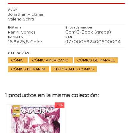
Autor
Jonathan Hickman
Valerio Schiti
Editorial
Encuadernacion
ComiC-Book (grapa)
Panini Comics
Formato
EAN
16,8x25,8 Color
977000562400600004
CATEGORIAS
CÓMIC
CÓMIC AMERICANO
CÓMICS DE MARVEL
CÓMICS DE PANINI
EDITORIALES COMICS
1 productos en la misma colección:
-5%