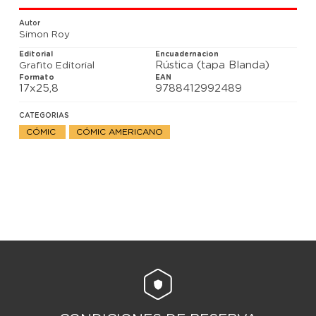
recluta consigue imprimir un arma prohibida por
casualidad. Cambiando una guerra de arcos y
Autor
flechas por otra mucho más letal.
Simon Roy
Editorial
Encuadernacion
Rústica (tapa Blanda)
Grafito Editorial
Formato
EAN
17x25,8
9788412992489
CATEGORIAS
CÓMIC
CÓMIC AMERICANO