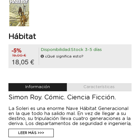
Hábitat
-5%
Disponibilidad:Stock 3-5 días
19,00 €
¿Qué significa esto?
18,05 €
Información
Características
Simon Roy. Cómic. Ciencia Ficción.
La Soleri es una enorme Nave Hábitat Generacional
en la que todo ha salido mal. En vez de llegar a su
destino, su tripulación lleva cuatro generaciones a la
deriva. Los departamentos de seguridad e ingeniería
viven enfrentados en una guerra tribal por la
supervivencia; un ciclo de caos, canibalismo y
LEER MÁS >>>
barbarie sin fin. Todo se acelera cuando un joven