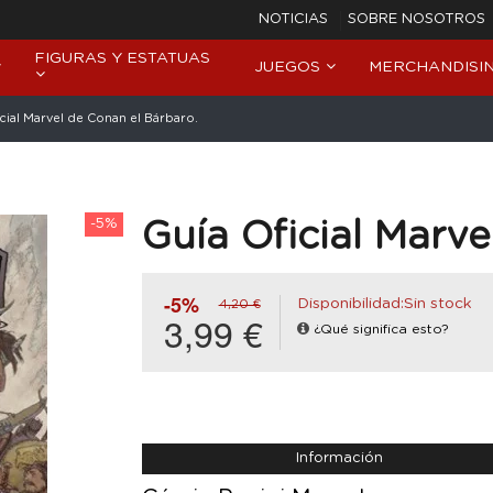
NOTICIAS
SOBRE NOSOTROS
FIGURAS Y ESTATUAS
JUEGOS
MERCHANDISI
cial Marvel de Conan el Bárbaro.
-5%
Guía Oficial Marve
-5%
Disponibilidad:Sin stock
4,20 €
3,99 €
¿Qué significa esto?
Información