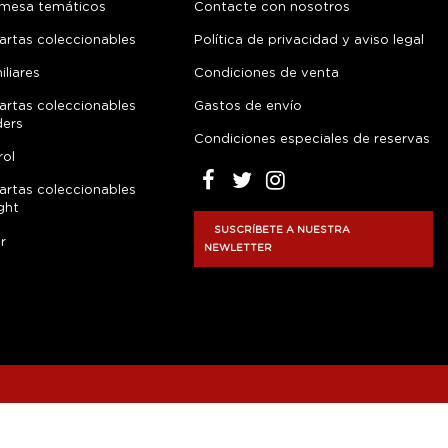
 mesa temáticos
Contacte con nosotros
artas coleccionables
Política de privacidad y aviso legal
liares
Condiciones de venta
artas coleccionables
Gastos de envío
ders
Condiciones especiales de reservas
rol
artas coleccionables
ght
SUSCRÍBETE A NUESTRA
r
NEWLETTER