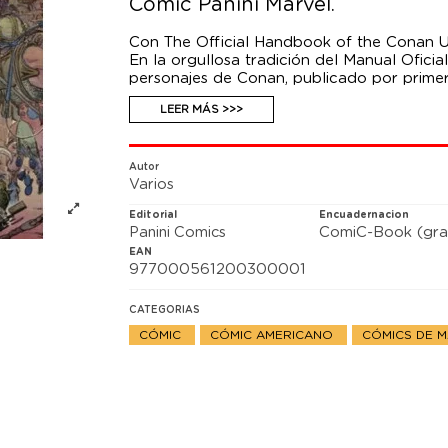
Cómic Panini Marvel.
Con The Official Handbook of the Conan 
En la orgullosa tradición del Manual Ofici
personajes de Conan, publicado por primer
héroes y villanos que aparecen en los cóm
LEER MÁS >>>
quincuagésimo aniversario del debut histo
para volver a visitar este manual lleno de 
grandes artistas de la época, incluido el 
Autor
Varios
Editorial
Encuadernacion
Panini Comics
ComiC-Book (gra
EAN
977000561200300001
CATEGORIAS
CÓMIC
CÓMIC AMERICANO
CÓMICS DE 