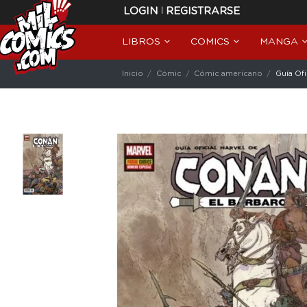
|
LOGIN
REGISTRARSE
LIBROS
COMICS
MANGA
Inicio
Cómic
Cómic americano
Guía Ofi