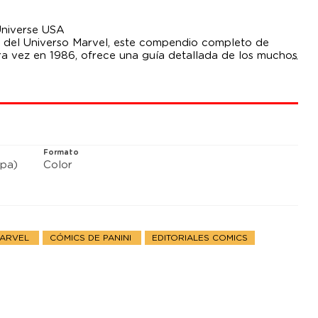
Universe USA
al del Universo Marvel, este compendio completo de
a vez en 1986, ofrece una guía detallada de los muchos
ics clásicos de Conan de Marvel. Y con el
rietístico de Conan sobre nosotros, ¿qué mejor momento
datos? Incluye ilustraciones de algunos de los más
legendario John Buscema.
Formato
pa)
Color
MARVEL
CÓMICS DE PANINI
EDITORIALES COMICS