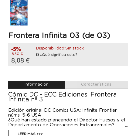
Frontera Infinita 03 (de 03)
-5%
Disponibilidad:Sin stock
8,50 €
¿Qué significa esto?
8,08 €
Información
Características
Cómic DC - ECC Ediciones. Frontera
Infinita nº 3
Edición original DC Comics USA: Infinite Frontier
núms. 5-6 USA
¿Qué han estado planeando el Director Huesos y el
Departamento de Operaciones Extranormales?
Ahora que la opinión pública conoce la existencia
del multiverso, son muchas las personas que temen
LEER MÁS >>>