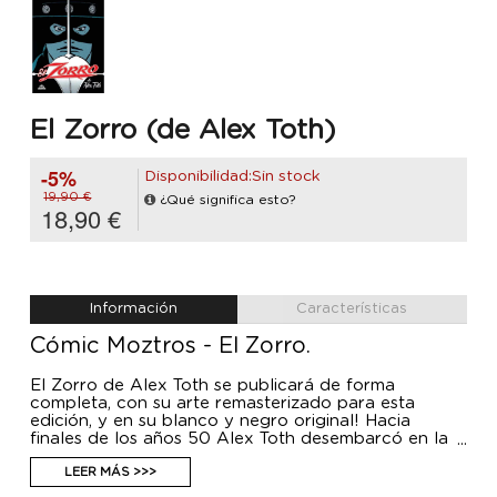
El Zorro (de Alex Toth)
-5%
Disponibilidad:Sin stock
19,90 €
¿Qué significa esto?
18,90 €
Información
Características
Cómic Moztros - El Zorro.
El Zorro de Alex Toth se publicará de forma
completa, con su arte remasterizado para esta
edición, y en su blanco y negro original! Hacia
finales de los años 50 Alex Toth desembarcó en la
popular editorial Dell Publishing para ponerse al
frente de las aventuras del Zorro en las
LEER MÁS >>>
publicaciones Four Color y Zorro. Allí, y por varios