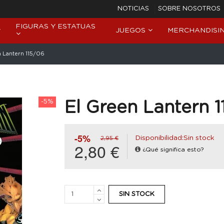
NOTICIAS
SOBRE NOSOTROS
FIGURAS Y ESTATUAS
JUEGOS
MERCHANDISI
n Lantern 115/06
-5%
El Green Lantern 
-5%
Disponibilidad:Sin stock
2,95 €
2,80 €
¿Qué significa esto?
SIN STOCK