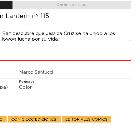
Características
n Lantern nº 115
on Baz descubre que Jessica Cruz se ha unido a los
ilowog lucha por su vida.
Marco Santucci
Formato
pa)
Color
DC
CÓMIC ECC EDICIONES
EDITORIALES COMICS