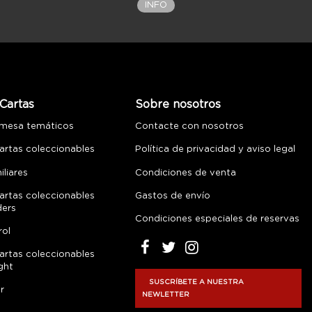
INFO
Cartas
Sobre nosotros
 mesa temáticos
Contacte con nosotros
artas coleccionables
Política de privacidad y aviso legal
liares
Condiciones de venta
artas coleccionables
Gastos de envío
ders
Condiciones especiales de reservas
rol
artas coleccionables
ght
SUSCRÍBETE A NUESTRA
r
NEWLETTER