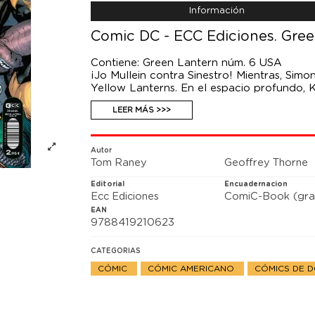
Información
Comic DC - ECC Ediciones. Gree
Contiene: Green Lantern núm. 6 USA
¡Jo Mullein contra Sinestro! Mientras, Sim
Yellow Lanterns. En el espacio profundo, K
LEER MÁS >>>
Autor
Tom Raney
Geoffrey Thorne
Editorial
Encuadernacion
Ecc Ediciones
ComiC-Book (gra
EAN
9788419210623
CATEGORIAS
CÓMIC
CÓMIC AMERICANO
CÓMICS DE 