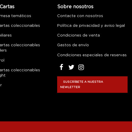
Cartas
Sobre nosotros
 mesa temáticos
Contacte con nosotros
artas coleccionables
Política de privacidad y aviso legal
liares
Condiciones de venta
artas coleccionables
Gastos de envío
ders
Condiciones especiales de reservas
rol
artas coleccionables
ght
SUSCRÍBETE A NUESTRA
r
NEWLETTER