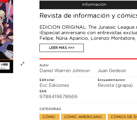
Información
Revista de información y cómics 
EDICIÓN ORIGINAL: The Jurassic League 
¡Especial aniversario con entrevistas exc
Felipe, Núria Aparicio, Lorenzo Montatore,
LEER MÁS >>>
Autor
Daniel Warren Johnson
Juan Gedeon
Editorial
Encuadernacion
Ecc Ediciones
Revista (grapa)
EAN
9788419678669
CATEGORIAS
CÓMIC
CÓMIC AMERICANO
CÓMICS DE 