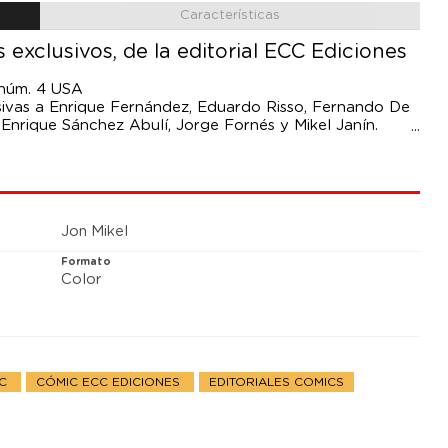
Características
exclusivos, de la editorial ECC Ediciones
núm. 4 USA
lusivas a Enrique Fernández, Eduardo Risso, Fernando De
 Enrique Sánchez Abulí, Jorge Fornés y Mikel Janín.
Jon Mikel
Formato
Color
DC
CÓMIC ECC EDICIONES
EDITORIALES COMICS