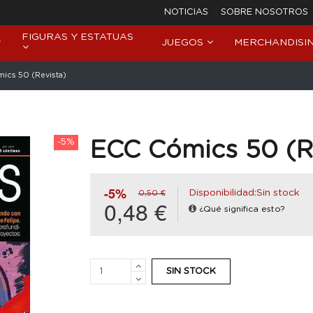
NOTICIAS
SOBRE NOSOTROS
FIGURAS Y ESTATUAS
JUEGOS
MERCHANDISI
ics 50 (Revista)
-5%
ECC Cómics 50 (R
-5%
Disponibilidad:Sin stock
0,50 €
0,48 €
¿Qué significa esto?
SIN STOCK